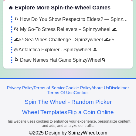
🔥 Explore More Spin-the-Wheel Games
🌀 How Do You Show Respect to Elders? — SpinzyWheel 🌀
💆 My Go-To Stress Relievers – Spinzywheel 🌊
🌊🐚 Sea Vibes Challenge - Spinzywheel 🌊🐚
❄️ Antarctica Explorer - Spinzywheel 🐧
🌀 Draw Names Hat Game SpinzyWheel🌀
Privacy Policy
Terms of Service
Cookie Policy
About Us
Disclaimer
Terms Of Use
Contact
Spin The Wheel - Random Picker
Wheel Templates
Flip a Coin Online
This website uses cookies to enhance your experience, personalize content
and ads, and analyze our traffic.
©2025 Design by SpinzyWheel.com