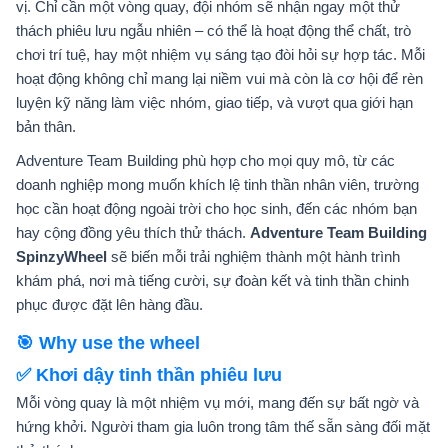
vị. Chỉ cần một vòng quay, đội nhóm sẽ nhận ngay một thử
thách phiêu lưu ngẫu nhiên – có thể là hoạt động thể chất, trò
chơi trí tuệ, hay một nhiệm vụ sáng tạo đòi hỏi sự hợp tác. Mỗi
hoạt động không chỉ mang lại niềm vui mà còn là cơ hội để rèn
luyện kỹ năng làm việc nhóm, giao tiếp, và vượt qua giới hạn
bản thân.
Adventure Team Building phù hợp cho mọi quy mô, từ các
doanh nghiệp mong muốn khích lệ tinh thần nhân viên, trường
học cần hoạt động ngoài trời cho học sinh, đến các nhóm bạn
hay cộng đồng yêu thích thử thách.
Adventure Team Building
SpinzyWheel
sẽ biến mỗi trải nghiệm thành một hành trình
khám phá, nơi mà tiếng cười, sự đoàn kết và tinh thần chinh
phục được đặt lên hàng đầu.
🎯 Why use the wheel
✅ Khơi dậy tinh thần phiêu lưu
Mỗi vòng quay là một nhiệm vụ mới, mang đến sự bất ngờ và
hứng khởi. Người tham gia luôn trong tâm thế sẵn sàng đối mặt